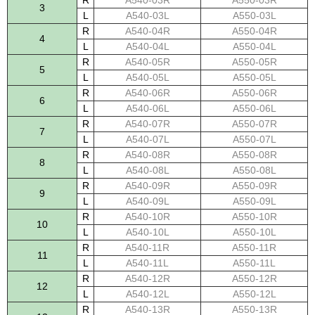
3
L
A540-03L
A550-03L
R
A540-04R
A550-04R
4
L
A540-04L
A550-04L
R
A540-05R
A550-05R
5
L
A540-05L
A550-05L
R
A540-06R
A550-06R
6
L
A540-06L
A550-06L
R
A540-07R
A550-07R
7
L
A540-07L
A550-07L
R
A540-08R
A550-08R
8
L
A540-08L
A550-08L
R
A540-09R
A550-09R
9
L
A540-09L
A550-09L
R
A540-10R
A550-10R
10
L
A540-10L
A550-10L
R
A540-11R
A550-11R
11
L
A540-11L
A550-11L
R
A540-12R
A550-12R
12
L
A540-12L
A550-12L
R
A540-13R
A550-13R