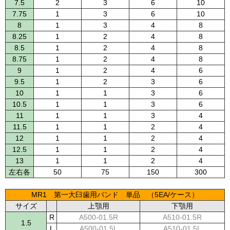
7.5
2
3
6
10
7.75
1
3
6
10
8
1
3
4
8
8.25
1
2
4
8
8.5
1
2
4
8
8.75
1
2
4
8
9
1
2
4
6
9.5
1
2
3
6
10
1
1
3
6
10.5
1
1
3
6
11
1
1
3
4
11.5
1
1
2
4
12
1
1
2
4
12.5
1
1
2
4
13
1
1
2
4
左右各
50
75
150
300
MR1 第一大臼歯用バンド 単品 （5EA/ケース）
サイズ
上顎用
下顎用
R
A500-01.5R
A510-01.5R
1.5
L
A500-01.5L
A510-01.5L