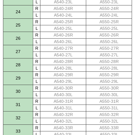
L
A540-23L
A550-23L
R
A540-24R
A550-24R
24
L
A540-24L
A550-24L
R
A540-25R
A550-25R
25
L
A540-25L
A550-25L
R
A540-26R
A550-26R
26
L
A540-26L
A550-26L
R
A540-27R
A550-27R
27
L
A540-27L
A550-27L
R
A540-28R
A550-28R
28
L
A540-28L
A550-28L
R
A540-29R
A550-29R
29
L
A540-29L
A550-29L
R
A540-30R
A550-30R
30
L
A540-30L
A550-30L
R
A540-31R
A550-31R
31
L
A540-31L
A550-31L
R
A540-32R
A550-32R
32
L
A540-32L
A550-32L
R
A540-33R
A550-33R
33
L
A540-33L
A550-33L