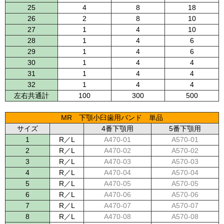
25
4
8
18
26
2
8
10
27
1
4
10
28
1
4
6
29
1
4
6
30
1
4
4
31
1
4
4
32
1
4
4
左右共通計
100
300
500
MR 下顎小臼歯用バンド 単品
サイズ
4番下顎用
5番下顎用
1
R／L
A470-01
A570-01
2
R／L
A470-02
A570-02
3
R／L
A470-03
A570-03
4
R／L
A470-04
A570-04
5
R／L
A470-05
A570-05
6
R／L
A470-06
A570-06
7
R／L
A470-07
A570-07
8
R／L
A470-08
A570-08