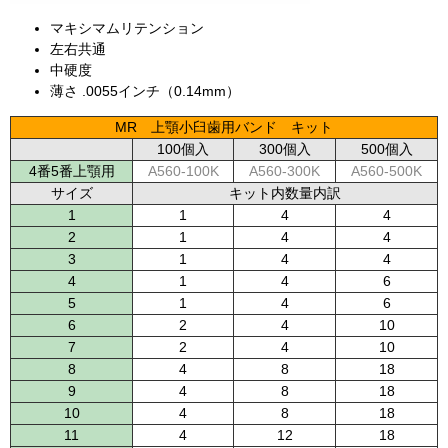
マキシマムリテンション
左右共通
中硬度
薄さ .0055インチ（0.14mm）
MR 上顎小臼歯用バンド キット
100個入
300個入
500個入
4番5番上顎用
A560-100K
A560-300K
A560-500K
サイズ
キット内数量内訳
1
1
4
4
2
1
4
4
3
1
4
4
4
1
4
6
5
1
4
6
6
2
4
10
7
2
4
10
8
4
8
18
9
4
8
18
10
4
8
18
11
4
12
18