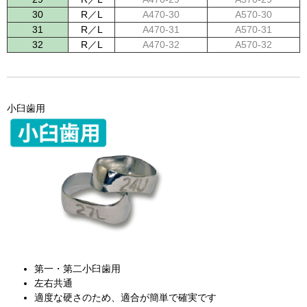
30
R／L
A470-30
A570-30
31
R／L
A470-31
A570-31
32
R／L
A470-32
A570-32
小臼歯用
第一・第二小臼歯用
左右共通
適度な硬さのため、適合が簡単で確実です