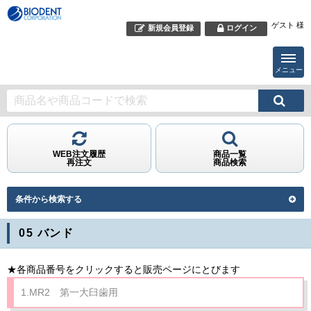
ゲスト 様
新規会員登録
ログイン
メニュー
WEB注文履歴
商品一覧
再注文
商品検索
条件から検索する
05 バンド
★各商品番号をクリックすると販売ページにとびます
1.MR2 第一大臼歯用