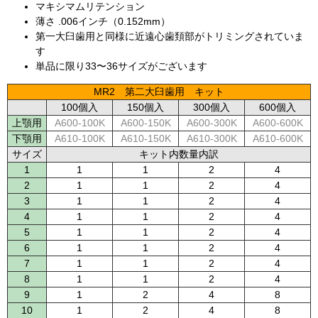
マキシマムリテンション
薄さ .006インチ（0.152mm）
第一大臼歯用と同様に近遠心歯頚部がトリミングされていま
す
単品に限り33〜36サイズがございます
MR2 第二大臼歯用 キット
100個入
150個入
300個入
600個入
上顎用
A600-100K
A600-150K
A600-300K
A600-600K
下顎用
A610-100K
A610-150K
A610-300K
A610-600K
サイズ
キット内数量内訳
1
1
1
2
4
2
1
1
2
4
3
1
1
2
4
4
1
1
2
4
5
1
1
2
4
6
1
1
2
4
7
1
1
2
4
8
1
1
2
4
9
1
2
4
8
10
1
2
4
8