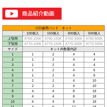
小臼歯用バンド キット
100個入
150個入
300個入
500個入
上顎用
A760-100K
A760-150K
A760-300K
A760-500K
下顎用
A770-100K
A770-150K
A770-300K
A770-500K
サイズ
キット内数量内訳
1
1
2
4
4
2
1
2
4
4
3
1
2
4
4
4
1
2
4
6
5
1
2
4
6
6
2
2
4
10
7
2
2
4
10
8
4
4
8
18
9
4
4
8
18
10
4
4
8
18
11
4
6
12
18