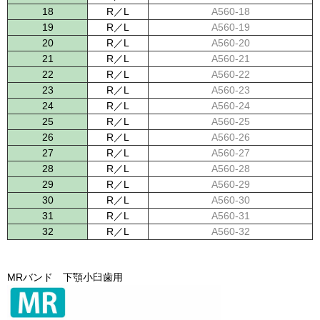
18
R／L
A560-18
19
R／L
A560-19
20
R／L
A560-20
21
R／L
A560-21
22
R／L
A560-22
23
R／L
A560-23
24
R／L
A560-24
25
R／L
A560-25
26
R／L
A560-26
27
R／L
A560-27
28
R／L
A560-28
29
R／L
A560-29
30
R／L
A560-30
31
R／L
A560-31
32
R／L
A560-32
MRバンド 下顎小臼歯用