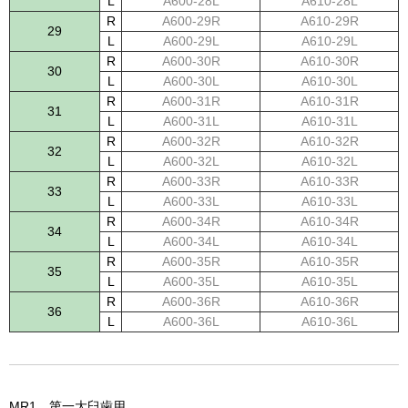
L
A600-28L
A610-28L
R
A600-29R
A610-29R
29
L
A600-29L
A610-29L
R
A600-30R
A610-30R
30
L
A600-30L
A610-30L
R
A600-31R
A610-31R
31
L
A600-31L
A610-31L
R
A600-32R
A610-32R
32
L
A600-32L
A610-32L
R
A600-33R
A610-33R
33
L
A600-33L
A610-33L
R
A600-34R
A610-34R
34
L
A600-34L
A610-34L
R
A600-35R
A610-35R
35
L
A600-35L
A610-35L
R
A600-36R
A610-36R
36
L
A600-36L
A610-36L
MR1 第一大臼歯用