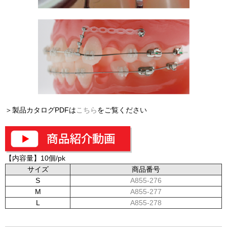
＞製品カタログPDFは
こちら
をご覧ください
【内容量】10個/pk
サイズ
商品番号
S
A855-276
M
A855-277
L
A855-278