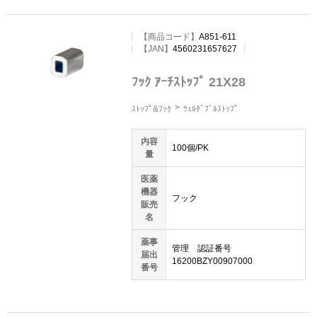
【
商品コード
】
A851-611
【JAN】
4560231657627
ﾌｯｸ ｱｰﾁｽﾄｯﾌﾟ 21X28
ｽﾄｯﾌﾟ&ﾌｯｸ
ｳｪﾙﾀﾞﾌﾞﾙｽﾄｯﾌﾟ
内容
100個/PK
量
医薬
機器
フック
販売
名
薬事
管理 認証番号
届出
16200BZY00907000
番号