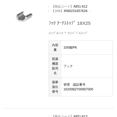
【
商品コード
】
A851-612
【JAN】
4560231657634
ﾌｯｸ ｱｰﾁｽﾄｯﾌﾟ 18X25
ｽﾄｯﾌﾟ&ﾌｯｸ
ｸﾘﾝﾊﾟﾌﾞﾙｽﾄｯﾌﾟ
内容
100個/PK
量
医薬
機器
フック
販売
名
薬事
管理 認証番号
届出
16200BZY00907000
番号
【
商品コード
】
A851-613