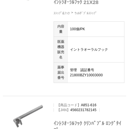
ｲﾝﾄﾗｵｰﾗﾙﾌｯｸ 21X28
ｽﾄｯﾌﾟ&ﾌｯｸ
ｳｪﾙﾀﾞﾌﾞﾙｽﾄｯﾌﾟ
内容
100個/PK
量
医薬
機器
イントラオーラルフック
販売
名
薬事
管理 認証番号
届出
21800BZY10003000
番号
【
商品コード
】
A851-616
【JAN】
4560231782145
ｲﾝﾄﾗｵｰﾗﾙﾌｯｸ ｸﾘﾝﾊﾟﾌﾞﾙ ﾛﾝｸﾞﾀｲ