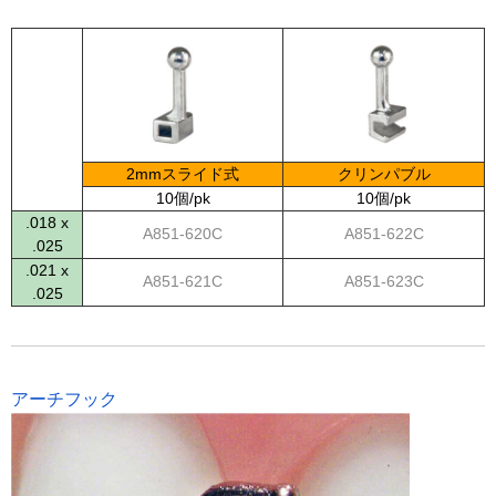
2mmスライド式
クリンパブル
10個/pk
10個/pk
.018 x
A851-620C
A851-622C
.025
.021 x
A851-621C
A851-623C
.025
アーチフック