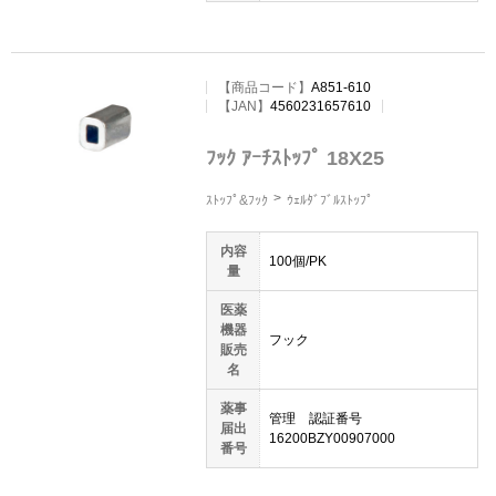
【
商品コード
】
A851-610
【JAN】
4560231657610
ﾌｯｸ ｱｰﾁｽﾄｯﾌﾟ 18X25
ｽﾄｯﾌﾟ&ﾌｯｸ
ｳｪﾙﾀﾞﾌﾞﾙｽﾄｯﾌﾟ
内容
100個/PK
量
医薬
機器
フック
販売
名
薬事
管理 認証番号
届出
16200BZY00907000
番号