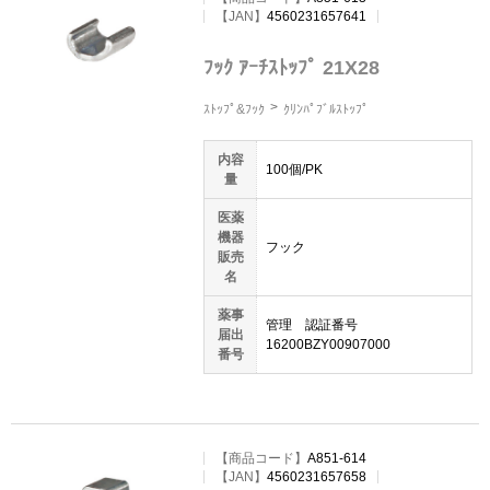
【JAN】
4560231657641
ﾌｯｸ ｱｰﾁｽﾄｯﾌﾟ 21X28
ｽﾄｯﾌﾟ&ﾌｯｸ
ｸﾘﾝﾊﾟﾌﾞﾙｽﾄｯﾌﾟ
内容
100個/PK
量
医薬
機器
フック
販売
名
薬事
管理 認証番号
届出
16200BZY00907000
番号
【
商品コード
】
A851-614
【JAN】
4560231657658