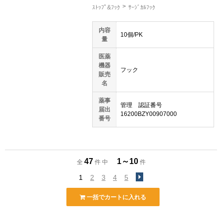
ｽﾄｯﾌﾟ&ﾌｯｸ
ｻｰｼﾞｶﾙﾌｯｸ
内容
10個/PK
量
医薬
機器
フック
販売
名
薬事
管理 認証番号
届出
16200BZY00907000
番号
47
1～10
全
件 中
件
1
2
3
4
5
一括でカートに入れる