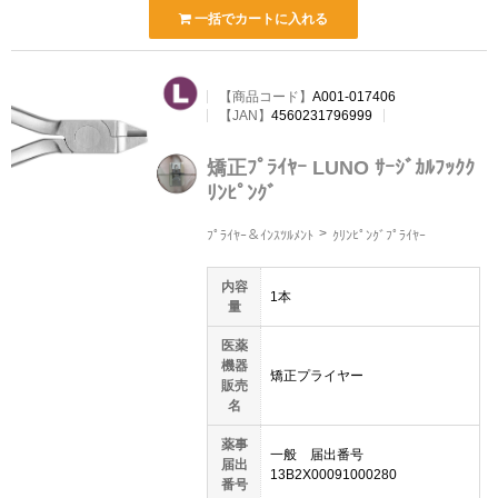
一括でカートに入れる
【
商品コード
】
A001-017406
【JAN】
4560231796999
矯正ﾌﾟﾗｲﾔｰ LUNO ｻｰｼﾞｶﾙﾌｯｸｸ
ﾘﾝﾋﾟﾝｸﾞ
ﾌﾟﾗｲﾔｰ＆ｲﾝｽﾂﾙﾒﾝﾄ
ｸﾘﾝﾋﾟﾝｸﾞﾌﾟﾗｲﾔｰ
内容
1本
量
医薬
機器
矯正プライヤー
販売
名
薬事
一般 届出番号
届出
13B2X00091000280
番号