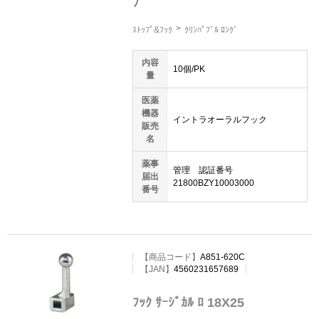
ﾌﾟ
ｽﾄｯﾌﾟ&ﾌｯｸ
ｸﾘﾝﾊﾟﾌﾞﾙ ﾛﾝｸﾞ
内容
10個/PK
量
医薬
機器
イントラオーラルフック
販売
名
薬事
管理 認証番号
届出
21800BZY10003000
番号
【
商品コード
】
A851-620C
【JAN】
4560231657689
ﾌｯｸ ｻｰｼﾞｶﾙ ﾛ 18X25