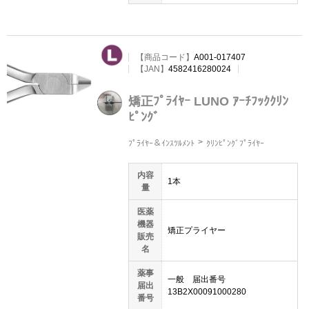
【
商品コード
】
A001-017407
【JAN】
4582416280024
矯正ﾌﾟﾗｲﾔｰ LUNO ｱｰﾁﾌｯｸｸﾘﾝ
ﾋﾟﾝｸﾞ
ﾌﾟﾗｲﾔｰ＆ｲﾝｽﾂﾙﾒﾝﾄ
ｸﾘﾝﾋﾟﾝｸﾞﾌﾟﾗｲﾔｰ
内容
1本
量
医薬
機器
矯正プライヤー
販売
名
薬事
一般 届出番号
届出
13B2X00091000280
番号