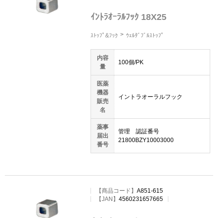
ｲﾝﾄﾗｵｰﾗﾙﾌｯｸ 18X25
ｽﾄｯﾌﾟ&ﾌｯｸ
ｳｪﾙﾀﾞﾌﾞﾙｽﾄｯﾌﾟ
内容
100個/PK
量
医薬
機器
イントラオーラルフック
販売
名
薬事
管理 認証番号
届出
21800BZY10003000
番号
【
商品コード
】
A851-615
【JAN】
4560231657665