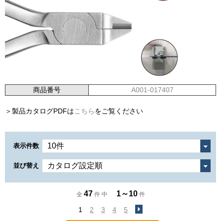
商品番号
A001-017407
＞製品カタログPDFは
こちら
をご覧ください
表示件数
並び替え
47
1～10
全
件 中
件
1
2
3
4
5