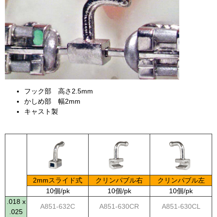
フック部 高さ2.5mm
かしめ部 幅2mm
キャスト製
2mmスライド式
クリンパブル右
クリンパブル左
10個/pk
10個/pk
10個/pk
.018 x
A851-632C
A851-630CR
A851-630CL
.025