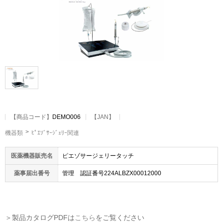
【
商品コード
】
DEMO006
【JAN】
機器類
ﾋﾟｴｿﾞｻｰｼﾞｪﾘｰ関連
医薬機器販売名
ピエゾサージェリータッチ
薬事届出番号
管理 認証番号224ALBZX00012000
＞製品カタログPDFは
こちら
をご覧ください