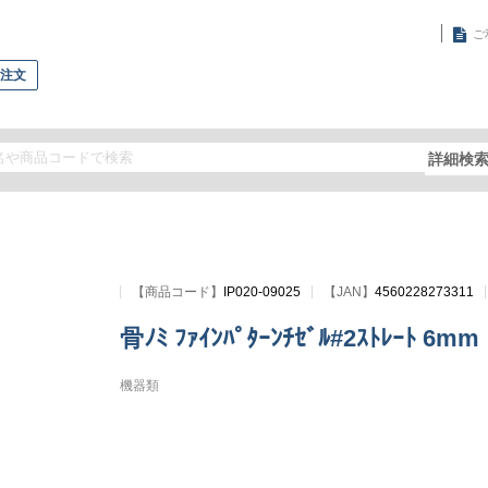
ご
再注文
詳細検
【
商品コード
】
IP020-09025
【JAN】
4560228273311
骨ﾉﾐ ﾌｧｲﾝﾊﾟﾀｰﾝﾁｾﾞﾙ#2ｽﾄﾚｰﾄ 6mm
機器類